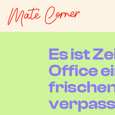
Es ist Z
Office e
frischen
verpass