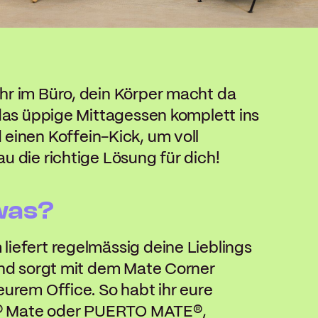
r im Büro, dein Körper macht da
das üppige Mittagessen komplett ins
d einen
Koffein-Kick,
um voll
 die richtige Lösung für dich!
was?
iefert regelmässig deine Lieblings
und sorgt mit dem Mate Corner
urem Office. So habt ihr eure
y® Mate oder PUERTO MATE®,