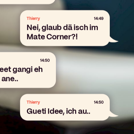
Thierry
14:49
Nei, glaub dä isch im
Mate Corner?!
14:50
eet gangi eh
 ane..
Thierry
14:50
Gueti Idee, ich au..