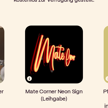
kostenlos zur Verfügung gestellt.
er
Mate Corner Neon Sign
P
(Leihgabe)
i