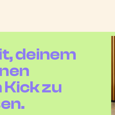
eit, deinem
inen
 Kick zu
en.