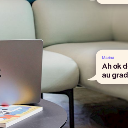
Marina
Ah ok d
au grad